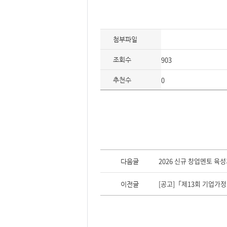
첨부파일
903
조회수
0
추천수
이
전
2026 신규 창업멘토 육성과
다음글
글,
다
음
[공고]「제13회 기업가정
이전글
글