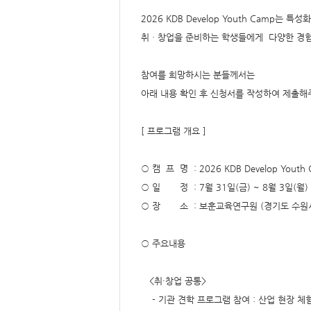
요,
내
2026 KDB Develop Youth Camp는
용,
키
취ᆞ창업을 준비하는 학생들에게 다양한 경험
워
드/
주
제,
참여를 희망하시는 분들께서는
유
형,
아래 내용 확인 후 신청서를 작성하여 제출해
저
작
권
자/
작
[ 프로그램 개요 ]
성
자,
년
도,
○ 캠 프 명 : 2026 KDB Develop Youth
대
표
○ 일 정 : 7월 31일(금) ~ 8월 3일(월) 
이
미
○ 장 소 : 보훈교육연구원 (경기도 수원시
지,
첨
부
파
○ 주요내용
일,
출
처,
저
<취·창업 공통>
작
권
- 기관 견학 프로그램 참여 : 산업 현장 체
유