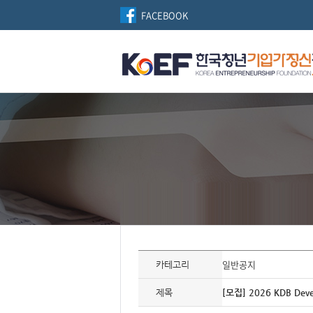
FACEBOOK
자
료
일반공지
카테고리
정
보
제
제목
[모집] 2026 KDB De
목,
개