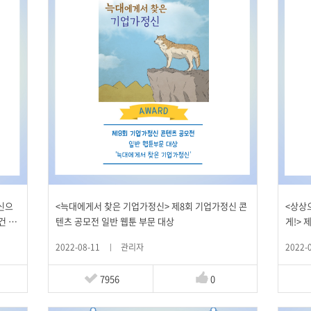
신으
<늑대에게서 찾은 기업가정신> 제8회 기업가정신 콘
<상상
건 부
텐츠 공모전 일반 웹툰 부문 대상
게!>
문 우
2022-08-11
관리자
2022-
7956
0