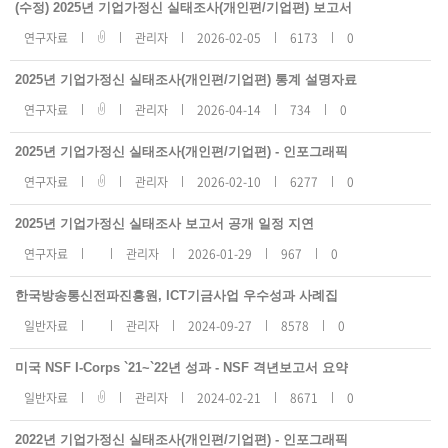
지
(수정) 2025년 기업가정신 실태조사(개인편/기업편) 보고서
사
항
연구자료
관리자
2026-02-05
6173
0
리
스
트
2025년 기업가정신 실태조사(개인편/기업편) 통계 설명자료
번
호,
연구자료
관리자
2026-04-14
734
0
제
목,
등
록
2025년 기업가정신 실태조사(개인편/기업편) - 인포그래픽
일,
조
연구자료
관리자
2026-02-10
6277
0
회
수
2025년 기업가정신 실태조사 보고서 공개 일정 지연
연구자료
관리자
2026-01-29
967
0
한국방송통신전파진흥원, ICT기금사업 우수성과 사례집
일반자료
관리자
2024-09-27
8578
0
미국 NSF I-Corps `21~`22년 성과 - NSF 격년보고서 요약
일반자료
관리자
2024-02-21
8671
0
2022년 기업가정신 실태조사(개인편/기업편) - 인포그래픽