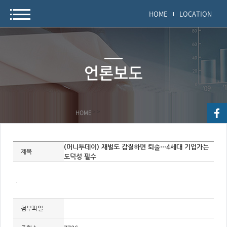
HOME
LOCATION
언론보도
HOME
>
>
자
(머니투데이) 재벌도 갑질하면 퇴출…4세대 기업가는
료
제목
도덕성 필수
정
보
제
목,
.
개
요,
내
용,
첨부파일
키
워
드/