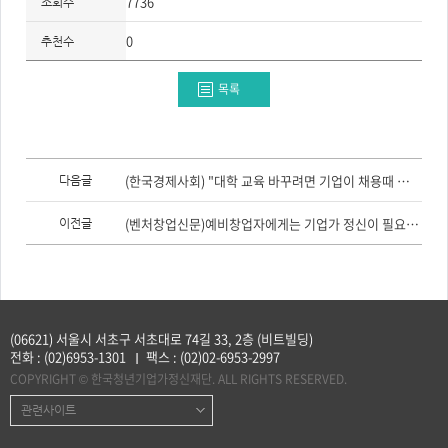
7736
조회수
주
제,
유
0
추천수
형,
저
작
권
목록
자/
작
성
자,
년
도,
이
대
전
(한국경제사회) "대학 교육 바꾸려면 기업이 채용때 학점 안본다고 선언해 달라"
다음글
표
글,
이
다
미
음
(벤처창업신문)예비창업자에게는 기업가 정신이 필요하다
이전글
지,
글
첨
부
파
일,
출
처,
저
작
(06621) 서울시 서초구 서초대로 74길 33, 2층 (비트빌딩)
권
전화 :
(02)6953-1301
팩스 :
(02)02-6953-2997
유
형
COPYRIGHT © 한국청년기업가정신재단. ALL RIGHTS RESERVED.