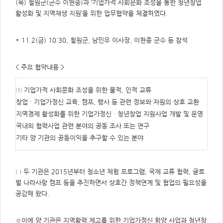
주
(목) 철원군(군수 이현종)과 ‘기업가적 사회문화 조성을 통한 청년창업
제,
활성화 및 지역재생 지원’을 위한 업무협약을 체결하였다.
유
형,
저
작
* 11.2(금) 10:30, 철원군, 남민우 이사장, 이현종 군수 등 참석
권
자/
작
성
자,
< 주요 협약내용 >
년
도,
대
① 기업가적 사회문화 조성을 위한 물적, 인적 교류
표
이
창업ㆍ기업가정신 교육, 캠프, 행사 등 관련 정보와 자원의 상호 교환
미
지,
지역경제 활성화를 위한 기업가정신ㆍ청년창업 지원사업 개발 및 운영
첨
부
국내외 협력사업 관련 분야의 공동 조사 또는 연구
파
기타 양 기관의 공동이익을 추구할 수 있는 분야
일,
출
처,
저
작
권
□ 두 기관은 2015년부터 청소년 체험 프로그램, 국제 교류 협력, 글로
유
벌 나라사랑 캠프 등을 추진하면서 상호간 정책연계 및 협업의 필요성을
형
공감해 왔다.
◦이에 양 기관은 지역활력 제고를 위한 기업가정신 함양 사업과 청년창