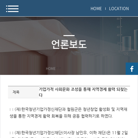
HOME
LOCATION
언론보도
HOME
>
>
자
기업가적 사회문화 조성을 통해 지역경제 활력 되찾는
료
제목
다
정
보
제
목,
□ (재)한국청년기업가정신재단과 철원군은 청년창업 활성화 및 지역재
개
요,
생을 통한 지역경제 활력 회복을 위해 공동 협력하기로 하였다.
내
용,
키
워
□ (재)한국청년기업가정신재단(이사장 남민우, 이하 재단)은 11월 2일
드/