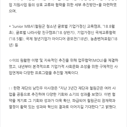
업 지원사업 등의 상호 교류와 협력을 위한 세부 추진방안*을 마련하였
으며,
* ‘Junior MBA’(철원군 청소년 글로벌 기업가정신 교육캠프, ‘18.8월
초), 글로벌 나라사랑 친구캠프(’18.상반기), 기업가정신 국제교류협력
(‘18.5월), 국제 청년기업가 아이디어 공모전(’18년), 농촌벤처포럼(’18
년) 등
◦이의 원활한 이행 및 지속적인 추진을 위해 업무협약(MOU)을 체결하
였고, 내년부터 본격적으로 기업가적 사회문화 조성을 위한 구체적인 사
업연계와 다양한 프로그램을 추진할 계획이다.
□ 한편 재단의 남민우 이사장은 “지난 3년간 재단과 철원군은 여러 사
업을 공동으로 추진하며 다양한 기회와 소기의 성과를 보였다. 이번 협
약을 계기로 그 기회와 성과가 더욱 확산, 파급되어 철원군의 잠재력과
열정이 활력 있는 성과와 혁신의 결과로 이어지길 기대한다.”고 밝혔다.