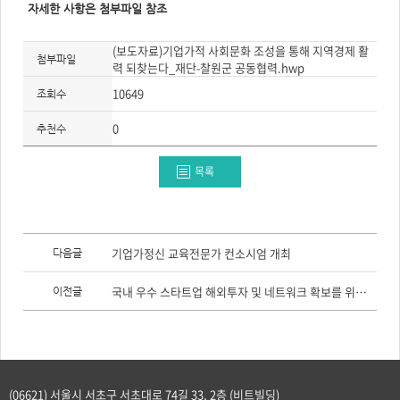
자세한 사항은 첨부파일 참조
(보도자료)기업가적 사회문화 조성을 통해 지역경제 활
첨부파일
력 되찾는다_재단-찰원군 공동협력.hwp
10649
조회수
0
추천수
목록
이
전
기업가정신 교육전문가 컨소시엄 개최
다음글
글,
다
음
국내 우수 스타트업 해외투자 및 네트워크 확보를 위한 ‘글로벌스타트업경진대회(Get In The Ring)’ 한국예선 개최
이전글
글
(06621) 서울시 서초구 서초대로 74길 33, 2층 (비트빌딩)