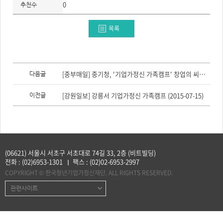
주
0
추천수
제,
유
형,
목록
저
작
권
자/
작
성
이
자,
전
[중부매일] 중기청, '기업가정신 가족캠프' 창업의 씨앗을 품다 (2015-07-19)
년
다음글
글,
도,
다
대
음
표
[강원일보] 강릉서 기업가정신 가족캠프 (2015-07-15)
이전글
글
이
미
지,
첨
부
파
일,
출
처,
(06621) 서울시 서초구 서초대로 74길 33, 2층 (비트빌딩)
저
전화 :
(02)6953-1301
팩스 :
(02)02-6953-2997
작
권
COPYRIGHT © 한국청년기업가정신재단. ALL RIGHTS RESERVED.
유
형