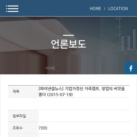
HOME
LOCATION
언론보도
HOME
>
>
자
[파이낸셜뉴스] 기업가정신 가족캠프, 창업의 씨앗을
료
제목
품다 (2015-07-19)
정
보
제
목,
개
요,
첨부파일
내
용,
키
7999
조회수
워
드/