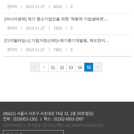
관리자
2015-11-27
8018
0
[아시아경제] 재기 중소기업인을 위한 '역동적 기업생태계' 마련된다 (2015-04-09)
관리자
2015-11-27
7932
0
[디지털타임스] 기업가정신재단-재기중기개발원, 재도전지원 위한 MOU 체결 (2015-04-09)
관리자
2015-11-27
7891
0
51
52
53
54
55
(06621) 서울시 서초구 서초대로 74길 33, 2층 (비트빌딩)
전화 :
(02)6953-1301
팩스 :
(02)02-6953-2997
COPYRIGHT © 한국청년기업가정신재단. ALL RIGHTS RESERVED.