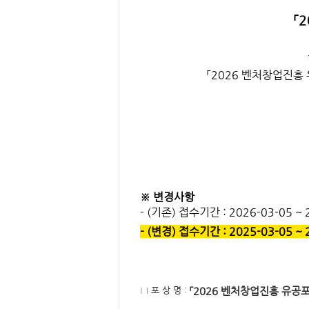
요,
내
「2
용,
키
워
드/
주
제,
「2026
벤처창업진흥 
유
형,
저
작
권
자/
작
성
자,
년
도,
대
표
이
※ 변경사항
미
지,
- (기존) 접수기간 : 2026-03-05 ~ 
첨
부
- (변경) 접수기간 : 2025-03-05 ~ 
파
일,
출
처,
저
작
□ 포 상 명 :
「2026 벤처창업진흥 유공
권
유