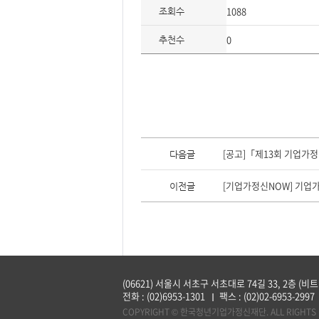
1088
조회수
0
추천수
이
전
[공고]「제13회 기업가정
다음글
글,
다
음
[기업가정신NOW] 기업
이전글
글
(06621) 서울시 서초구 서초대로 74길 33, 2층 (비
전화 :
(02)6953-1301
팩스 :
(02)02-6953-2997
COPYRIGHT © 한국청년기업가정신재단. ALL RIGHTS 