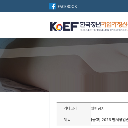
FACEBOOK
자
료
일반공지
카테고리
정
보
제
제목
[공고] 2026 벤처창
목,
개