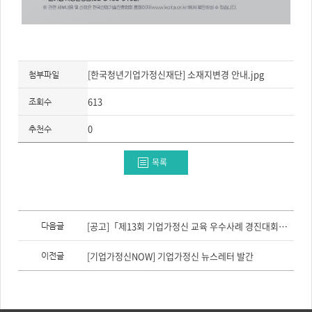
[한국청년기업가정신재단] 소재지변경 안내.jpg
첨부파일
613
조회수
0
추천수
목록
이
전
[공고]「제13회 기업가정신 교육 우수사례 경진대회」 참가자 모집(~8/14)
다음글
글,
다
음
[기업가정신NOW] 기업가정신 뉴스레터 발간
이전글
글