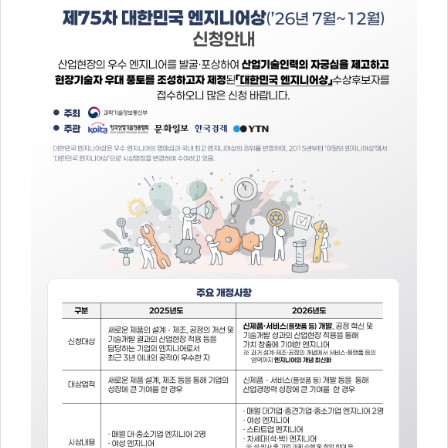
주
제,
유
형,
저
작
권
자/
작
성
자,
년
도,
대
표
이
미
지,
첨
부
파
일,
출
처,
저
작
권
유
형