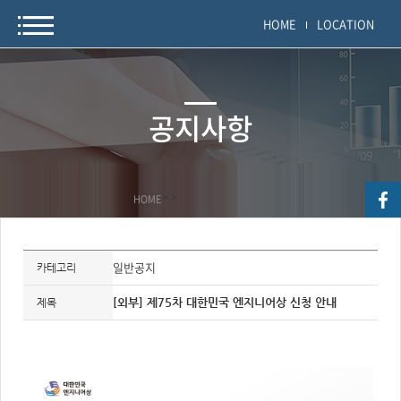
HOME
LOCATION
공지사항
HOME
>
>
자
료
일반공지
카테고리
정
보
제
[외부] 제75차 대한민국 엔지니어상 신청 안내
제목
목,
개
요,
내
용,
키
워
드/