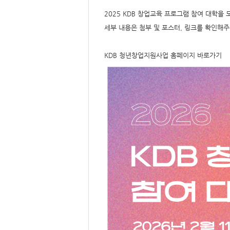
요,
내
2025 KDB 창업교육 프로그램 참여 대학을
용,
키
세부 내용은 첨부 및 포스터, 링크를 확인해
워
드/
주
제,
KDB 청년창업지원사업 홈페이지 바로가기
유
형,
저
작
권
자/
작
성
자,
년
도,
대
표
이
미
지,
첨
부
파
일,
출
처,
저
작
권
유