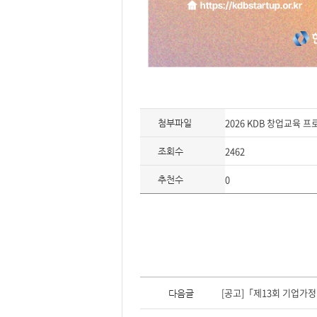
2026 KDB 창업교육 프
첨부파일
2462
조회수
0
추천수
이
전
[공고]「제13회 기업가정
다음글
글,
다