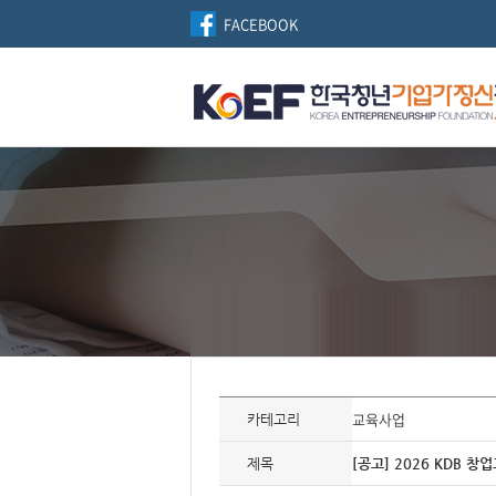
FACEBOOK
자
료
교육사업
카테고리
정
보
제
제목
[공고] 2026 KDB 창
목,
개