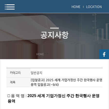
HOME
LOCATION
공지사항
HOME
>
>
자
료
일반공지
카테고리
정
보
[입찰공고] 2025 세계 기업가정신 주간 한국행사 운영
제
제목
용역 입찰공고(~9/4)
목,
개
요,
내
□ 용 역 명 :
2025 세계 기업가정신 주간 한국행사 운영
용,
키
용역
워
드/