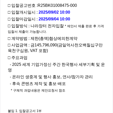
주
제,
□ 입찰공고번호 :R25BK01008475-000
유
형,
□ 입찰개시일시 :
2025/09/02 10:00
저
작
□ 입찰마감일시 :
2025/09/04 10:00
권
자/
전자입찰
□ 입찰방식
: 나라장터
* 제안서 제출 완료 후 가격
작
성
입찰서 제출이 가능합니다.
자,
년
□ 계약방법 : 제한(총액)협상에의한계약
도,
대
□ 사업금액 : 금145,796,090(금일억사천오백칠십구만
표
이
육천구십원, VAT 포함)
미
지,
□ 주요과업
첨
부
- 2025
세계 기업가정신 주간 한국행사 세부기획 및 운
파
영
일,
출
- 온라인 생중계 및 행사 홍보, 연사/참가자 관리
처,
저
작
- 후속 콘텐츠 제작 및 홍보·배포
권
유
* 구체적 과업내용은 제안요청서 참조
형
붙임 1. 입찰공고서 1부