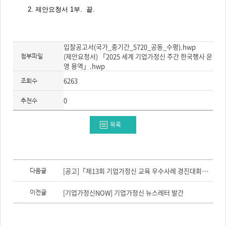
2. 제안요청서 1부. 끝.
입찰공고서(국가_중기간_5720_공동_수평).hwp
(제안요청서) 「2025 세계 기업가정신 주간 한국행사 운
첨부파일
영 용역」.hwp
6263
조회수
0
추천수
목록
이
전
[공고]「제13회 기업가정신 교육 우수사례 경진대회」 참가자 모집(~8/14)
다음글
글,
다
음
[기업가정신NOW] 기업가정신 뉴스레터 발간
이전글
글