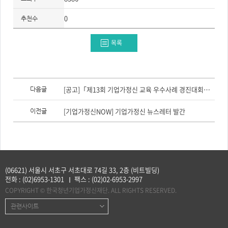
0
추천수
목록
이
전
[공고]「제13회 기업가정신 교육 우수사례 경진대회」 참가자 모집(~8/14)
다음글
글,
다
음
[기업가정신NOW] 기업가정신 뉴스레터 발간
이전글
글
(06621) 서울시 서초구 서초대로 74길 33, 2층 (비트빌딩)
전화 :
(02)6953-1301
팩스 :
(02)02-6953-2997
COPYRIGHT © 한국청년기업가정신재단. ALL RIGHTS RESERVED.