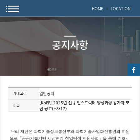
HOME
LOCATION
공지사항
HOME
>
>
자
료
일반공지
카테고리
정
보
[KoEF] 2025년 신규 인스트럭터 양성과정 참가자 모
제
제목
집 공고(~8/17)
목,
개
요,
내
용,
키
우리 재단은 과학기술정
보통신부와 과학기술사업화진흥원의 지원
워
드/
으로
「
공공기술기반 시장연계 창업탐색 지원사업
」
을 통해
기초
‧