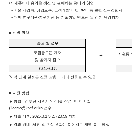
여 제품이나 용역을 생산 및 판매하는 형태의 창업
-
기술 사업화
,
창업교육
,
고객개발
(CD), BMC
등 관련 실무경험자
-
대학
‧
연구기관
‧
지원기관 등 기술창업 멘토링 및 강의 유경험자
■
선발 절차
공고 및 접수
모집공고문 게재
지원동기
➡
및 참가자 접수
7.24.
~8.17.
※
각 단계 일정은 진행 상황에 따라 변동될 수 있음
■
지원 방법
▸
방법
: [
첨부된 지원서 양식
]
을 작성 후
,
이메일
(
icorps@koef.or.kr)
접수
▸
제출 기한
: 2025.8.17.(
일
) 23:59
까지
▸
결과 안내
:
서류 및 면접 결과는 이메일로 개별 통보 예정