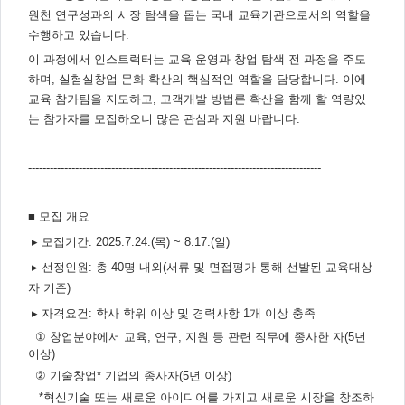
주
원천 연구성과의 시장 탐색을 돕는
국내 교육기관으로서의 역할을
제,
유
수행하고 있습니다
.
형,
저
이 과정에서 인스트럭터는 교육 운영과 창업 탐색 전 과정을 주도
작
권
하며
,
실험실창업 문화 확산의 핵심적인 역할을 담당합니다
.
이에
자/
작
교육 참가팀을 지도하고
,
고객개발 방법론 확산을 함께 할 역량있
성
는 참가자를 모집하오니
많은 관심과 지원 바랍니다
.
자,
년
도,
대
---------------------------------------------------------------------------------
표
이
미
지,
첨
■
모집 개요
부
파
▸ 모집기간
: 2025.7.24.(
목
) ~ 8.17.(
일
)
일,
출
▸
선정인원
:
총
40
명 내외
(
서류 및 면접평가 통해 선발된 교육대상
처,
저
자 기준
)
작
권
▸
자격요건
:
학사 학위 이상 및 경력사항
1
개 이상 충족
유
형
①
창업분야에서 교육
,
연구
,
지원 등 관련 직무에 종사한 자
(5
년
이상
)
②
기술창업
*
기업의 종사자
(5
년 이상
)
*
혁신기술 또는 새로운 아이디어를 가지고 새로운 시장을 창조하