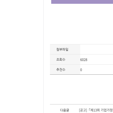
첨부파일
6028
조회수
0
추천수
이
전
[공고]「제13회 기업가정
다음글
글,