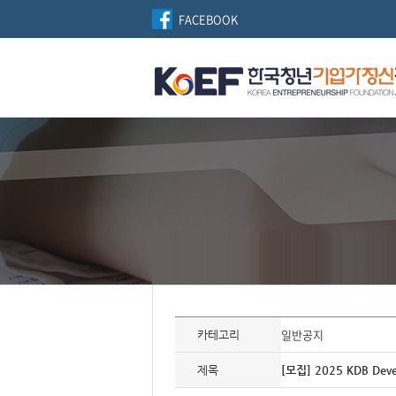
FACEBOOK
자
료
일반공지
카테고리
정
보
제
제목
[모집] 2025 KDB Dev
목,
개