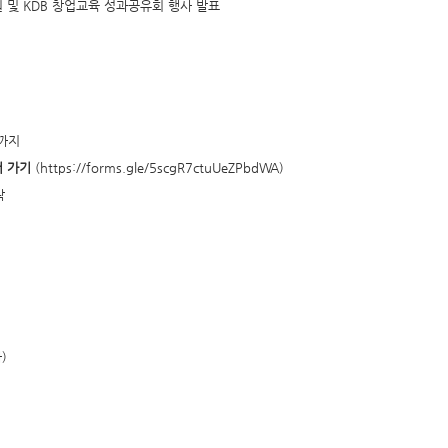
 및 KDB 창업교육 성과공유회 행사 발표
시까지
 가기
(https://forms.gle/5scgR7ctuUeZPbdWA)
락
)