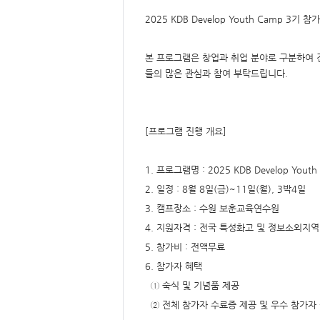
요,
내
2025 KDB Develop Youth Camp 3기 참
용,
키
워
드/
본 프로그램은 창업과 취업 분야로 구분하여 
주
제,
들의 많은 관심과 참여 부탁드립니다.
유
형,
저
작
권
자/
[프로그램 진행 개요]
작
성
자,
년
1. 프로그램명 : 2025 KDB Develop Youth
도,
대
2. 일정 : 8월 8일(금)~11일(월), 3박4일
표
이
미
3. 캠프장소 : 수원 보훈교육연수원
지,
첨
4. 지원자격 : 전국 특성화고 및 정보소외지
부
파
5. 참가비 : 전액무료
일,
출
6. 참가자 혜택
처,
저
① 숙식 및 기념품 제공
작
권
② 전체 참가자 수료증 제공 및 우수 참가자
유