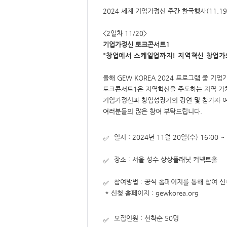
요,
내
2024 세계 기업가정신 주간 한국행사(11.19~
용,
키
워
<2일차 11/20>
드/
주
기업가정신 토크콘서트1
제,
유
"
창업에서 스케일업까지! 지역혁신 창업가의
형,
저
작
올해 GEW KOREA 2024 프로그램 중 
권
자/
토크콘서트1은 지역혁신을 주도하는 지역 가
작
기업가정신과 창업성장기의 강연 및 참가자 
성
자,
여러분들의 많은 참여 부탁드립니다.
년
도,
대
표
일시 : 2024년 11월 20일(수) 16:00 ~ 
이
미
지,
장소 : 서울 성수 상상플래닛 커넥트홀
첨
부
파
일,
참여방법 : 공식 홈페이지를 통해 참여 
출
* 신청 홈페이지 :
gewkorea.org
처,
저
작
권
모집인원 : 선착순 50명
유