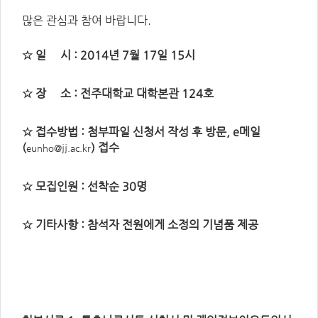
주
제,
많은 관심과 참여 바랍니다.
유
형,
저
작
☆ 일 시 : 2014년 7월 17일 15시
권
자/
작
성
☆ 장 소 : 전주대학교 대학본관 124호
자,
년
도,
대
☆ 접수방법 : 첨부파일 신청서 작성 후 방문, e메일
표
이
(
) 접수
eunho@jj.ac.kr
미
지,
첨
부
☆ 모집인원 : 선착순 30명
파
일,
출
처,
☆ 기타사항 : 참석자 전원에게 소정의 기념품 제공
저
작
권
유
형