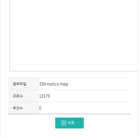
339-notice.hwp
첨부파일
13179
조회수
0
추천수
목록