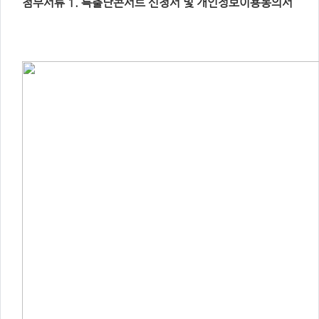
첨부서류 1. 특출난콘서트 신청서 및 개인정보이용동의서