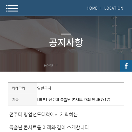
HOME
LOCATION
공지사항
HOME
>
>
자
료
일반공지
카테고리
정
보
제
[외부] 전주대 특출난 콘서트 개최 안내(7/17)
제목
목,
개
요,
전주대 창업선도대학에서 개최하는
내
용,
키
워
특출난 콘서트를 아래와 같이 소개합니다.
드/