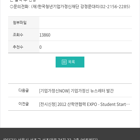
○문의전화: (재)한국청년기업가정신재단 강정문대리(02-2156-2285)
첨부파일
13860
조회수
0
추천수
목록
이
전
[기업가정신NOW] 기업가정신 뉴스레터 발간
다음글
글,
다
음
[전시신청] 2012 산학연협력 EXPO - Student Startup Valley 전시기업 모집
이전글
글
(06621) 서울시 서초구 서초대로 74길 33, 2층 (비트빌딩)