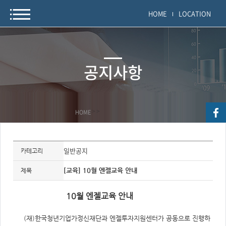
HOME
LOCATION
공지사항
HOME
>
>
자
료
일반공지
카테고리
정
보
제
[교육] 10월 엔젤교육 안내
제목
목,
개
요,
10월 엔젤교육 안내
내
용,
키
워
(재)한국청년기업가정신재단과 엔젤투자지원센터가 공동으로 진행하
드/