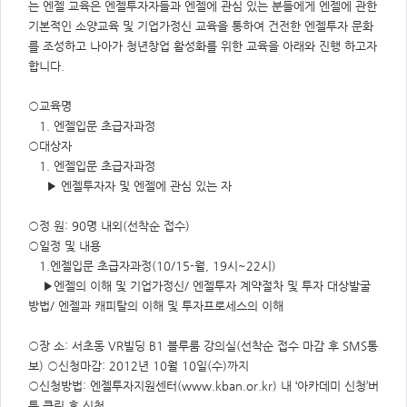
주
는 엔젤 교육은 엔젤투자자들과 엔젤에 관심 있는 분들에게 엔젤에 관한
제,
기본적인 소양교육 및 기업가정신 교육을 통하여 건전한 엔젤투자 문화
유
형,
를 조성하고 나아가 청년창업 활성화를 위한 교육을 아래와 진행 하고자
저
작
합니다.
권
자/
작
○교육명
성
자,
1. 엔젤입문 초급자과정
년
도,
○대상자
대
1. 엔젤입문 초급자과정
표
이
▶ 엔젤투자자 및 엔젤에 관심 있는 자
미
지,
첨
○정 원: 90명 내외(선착순 접수)
부
파
○일정 및 내용
일,
출
1.엔젤입문 초급자과정(10/15-월, 19시~22시)
처,
▶엔젤의 이해 및 기업가정신/ 엔젤투자 계약절차 및 투자 대상발굴
저
작
방법/ 엔젤과 캐피탈의 이해 및 투자프로세스의 이해
권
유
형
○장 소: 서초동 VR빌딩 B1 블루룸 강의실(선착순 접수 마감 후 SMS통
보) ○신청마감: 2012년 10월 10일(수)까지
○신청방법: 엔젤투자지원센터(www.kban.or.kr) 내 ‘아카데미 신청’버
튼 클릭 후 신청