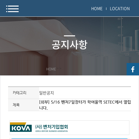
HOME
LOCATION
공지사항
HOME
>
>
자
료
일반공지
카테고리
정
보
[외부] 5/16 벤처7일장터가 학여울역 SETEC에서 열립
제
제목
니다.
목,
개
요,
내
용,
키
워
드/