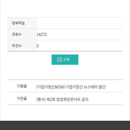
첨부파일
14272
조회수
0
추천수
목록
이
전
다음글
[기업가정신NOW] 기업가정신 뉴스레터 발간
글,
다
음
이전글
[행사] 제2회 창업희망콘서트 공지
글