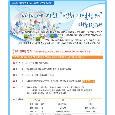
주
제,
유
형,
저
작
권
자/
작
성
자,
년
도,
대
표
이
미
지,
첨
부
파
일,
출
처,
저
작
권
유
형