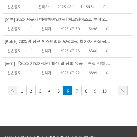
일반공지
관리자
2025-08-11
5454
0
[외부] 2025 서울시 미래청년일자리 제로웨이스트 분야 2차 참여자 모집
일반공지
관리자
2025-07-30
5496
0
[KoEF] 2025년 신규 인스트럭터 양성과정 참가자 모집 공고(~8/17)
일반공지
관리자
2025-07-23
8360
0
[공고] 「2025 기업가정신 확산 및 진흥 유공」 포상 신청 공고(~9/4)
일반공지
관리자
2025-07-22
6899
0
1
2
3
4
5
6
7
8
9
10