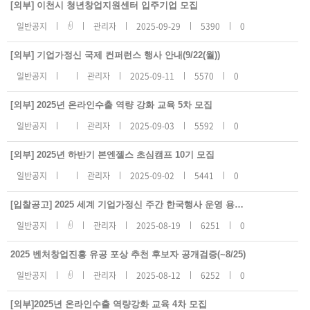
지
[외부] 이천시 청년창업지원센터 입주기업 모집
사
항
일반공지
관리자
2025-09-29
5390
0
리
스
트
[외부] 기업가정신 국제 컨퍼런스 행사 안내(9/22(월))
번
호,
일반공지
관리자
2025-09-11
5570
0
제
목,
등
록
[외부] 2025년 온라인수출 역량 강화 교육 5차 모집
일,
조
일반공지
관리자
2025-09-03
5592
0
회
수
[외부] 2025년 하반기 본엔젤스 초심캠프 10기 모집
일반공지
관리자
2025-09-02
5441
0
[입찰공고] 2025 세계 기업가정신 주간 한국행사 운영 용역 입찰공고(~9/4)
일반공지
관리자
2025-08-19
6251
0
2025 벤처창업진흥 유공 포상 추천 후보자 공개검증(~8/25)
일반공지
관리자
2025-08-12
6252
0
[외부]2025년 온라인수출 역량강화 교육 4차 모집