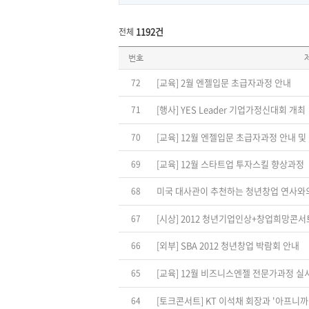
1192건
전체
공
번호
지
사
항
[교육] 2월 엔젤입문 초급자과정 안내
72
리
스
트
[행사] YES Leader 기업가정신대회 개최
71
번
호,
제
[교육] 12월 엔젤입문 초급자과정 안내 및
70
목,
등
록
[교육] 12월 스타트업 투자스킬 향상과정
69
일,
조
회
미국 대사관이 추천하는 청년창업 연사와
68
수
[시상] 2012 청년기업인상+창업희망콘서
67
[외부] SBA 2012 청년창업 박람회 안내
66
[교육] 12월 비즈니스엔젤 전문가과정 실
65
64