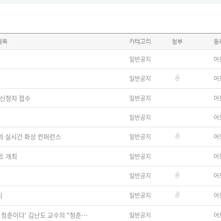
제목
카테고리
첨부
등
일반공지
어
일반공지
어
 신청자 접수
일반공지
어
일반공지
어
의 실시간 화상 컨퍼런스
일반공지
어
트 개최
일반공지
어
일반공지
어
시
일반공지
어
[토크콘서트] KT 이석채 회장과 '아프니까 청춘이다' 김난도 교수의 "청춘열전"
일반공지
어