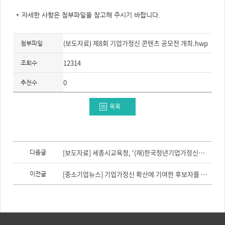
* 자세한 사항은 첨부파일을 참고해 주시기 바랍니다.
(보도자료) 제8회 기업가정신 콘텐츠 공모전 개최.hwp
첨부파일
12314
조회수
0
추천수
목록
이
전
[보도자료] 세종시교육청, '(재)한국청년기업가정신재단'과 업무협약 체결
다음글
글,
다
음
[중소기업뉴스] 기업가정신 확산에 기여한 후보자를 찾습니다
이전글
글