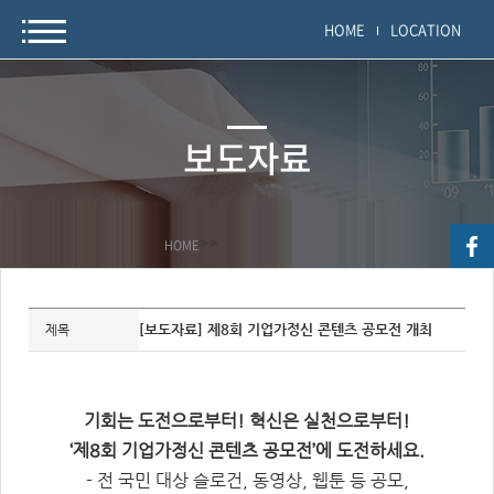
HOME
LOCATION
보도자료
HOME
>
>
자
료
[보도자료] 제8회 기업가정신 콘텐츠 공모전 개최
제목
정
보
제
목,
개
요,
기회는 도전으로부터! 혁신은 실천으로부터!
내
용,
‘제8회 기업가정신 콘텐츠 공모전’에 도전하세요.
키
워
- 전 국민 대상 슬로건, 동영상, 웹툰 등 공모,
드/