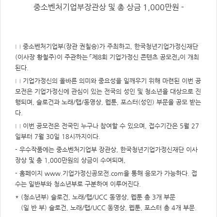
주
중소벤처기업부장관상 및 총 상금 1,000만원 -
제,
유
형,
저
작
권
자/
□ 중소벤처기업부(장관 권칠승)가 주최하고, 한국청년기업가정신재단
작
(이사장 황철주)이 주관하는 「제8회 기업가정신 콘텐츠 공모전」이 개최
성
자,
된다.
년
도,
□ 기업가정신의 올바른 의미와 중요성을 일깨우기 위해 마련된 이번 공
대
표
모전은 기업가정신에 관심이 있는 전국의 성인 및 청소년을 대상으로 진
이
행되며, 슬로건과 노래/랩/동영상, 웹툰, 포스터(성인) 부문을 공모 받는
미
지,
다.
첨
부
□ 이번 공모전은 전국민 누구나 참여할 수 있으며, 접수기간은 5월 27
파
일,
일부터 7월 30일 18시까지이다.
출
처,
- 우수작품에는 중소벤처기업부 장관상, 한국청년기업가정신재단 이사
저
작
장상 및 총 1,000만원의 상금이 수여되며,
권
유
- 홈페이지
www.기업가정신공모전.com
을 통해 응모가 가능하다. 접
형
수는 일반부와 청소년부로 구분하여 이루어진다.
* (청소년부) 슬로건, 노래/랩/UCC 동영상, 웹툰 총 3개 부문
(일 반 부) 슬로건, 노래/랩/UCC 동영상, 웹툰, 포스터 총 4개 부문.