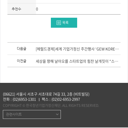
주
제,
0
유
추천수
형,
저
작
목록
권
자/
작
성
자,
년
이
도,
전
[헤럴드경제]세계 기업가정신 주간행사 ‘GEW KOREA 2019’의 여성 기업가정신 컨퍼런스 성황리 개최
다음글
대
글,
표
다
이
음
세상을 향해 날아오를 스타트업의 힘찬 날개짓이 “스타트업 둥지”에서 시작된다!
미
이전글
글
지,
첨
부
파
일,
출
처,
저
(06621) 서울시 서초구 서초대로 74길 33, 2층 (비트빌딩)
작
권
전화 :
(02)6953-1301
팩스 :
(02)02-6953-2997
유
COPYRIGHT © 한국청년기업가정신재단. ALL RIGHTS RESERVED.
형