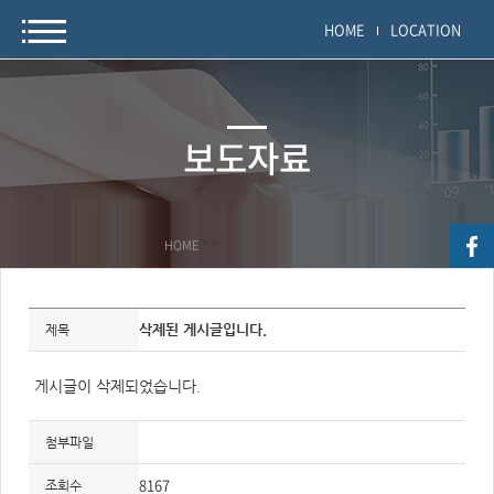
HOME
LOCATION
보도자료
HOME
>
>
자
료
삭제된 게시글입니다.
제목
정
보
제
목,
게시글이 삭제되었습니다.
개
요,
내
용,
첨부파일
키
워
8167
드/
조회수