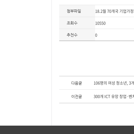
형
18.2월 70개국 기업가
첨부파일
10550
조회수
0
추천수
이
전
106명의 여성 청소년, 
다음글
글,
다
음
300개 ICT 유망 창업·벤
이전글
글