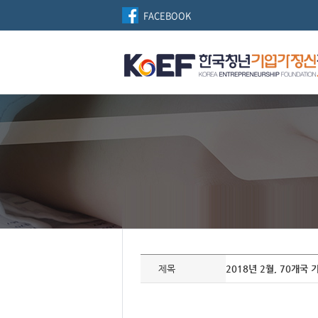
FACEBOOK
자
료
제목
2018년 2월, 70개
정
보
제
목,
개