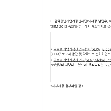
요,
내
용,
키
워
드/
주
□ 한국청년기업가정신재단(이사장 남민우, 이
제,
‘GEM 2018 총회’를 한국에서 개최하기로 
유
형,
저
작
권
자/
작
글로벌 기업가정신 연구협회
(GERA ; Globa
*
성
자,
(GEM)’ 보고서 발간 및 각국으로 순회하면
년
도,
글로벌 기업가정신 연구
(GEM ; Global En
*
대
‘99년부터 시행되고 있으며, 우리나라는 지난 
표
이
미
지,
첨
부
파
*세부사항 첨부파일 참조
일,
출
처,
저
작
권
유