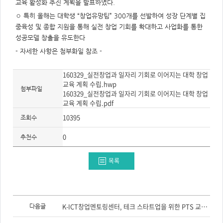
주
교육 활성화 추진 계획을 발표하였다.
제,
유
◦ 특히 올해는 대학생 “창업유망팀” 300개를 선발하여 성장 단계별 집
형,
중육성 및 종합 지원을 통해 실전 창업 기회를 확대하고 사업화를 통한
저
작
성공모델 창출을 유도한다
권
자/
- 자세한 사항은 첨부화일 참조 -
작
성
자,
년
160329_실전창업과 일자리 기회로 이어지는 대학 창업
도,
교육 계획 수립.hwp
대
첨부파일
160329_실전창업과 일자리 기회로 이어지는 대학 창업
표
이
교육 계획 수립.pdf
미
지,
10395
조회수
첨
부
파
0
추천수
일,
출
처,
저
목록
작
권
유
형
이
전
K-ICT창업멘토링센터, 테크 스타트업을 위한 PTS 교육 실시
다음글
글,
다