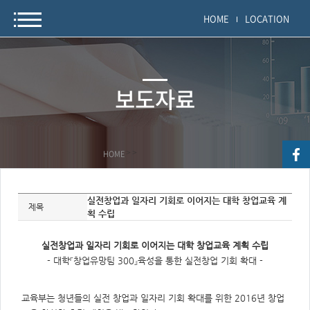
HOME
LOCATION
보도자료
HOME
>
>
자
실전창업과 일자리 기회로 이어지는 대학 창업교육 계
료
제목
획 수립
정
보
제
목,
실전창업과 일자리 기회로 이어지는 대학 창업교육 계획 수립
개
요,
- 대학『창업유망팀 300』육성을 통한 실전창업 기회 확대 -
내
용,
키
워
교육부는 청년들의 실전 창업과 일자리 기회 확대를 위한 2016년 창업
드/