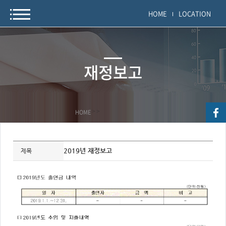
HOME
LOCATION
재정보고
HOME
>
>
자
료
2019년 재정보고
제목
정
보
제
목,
개
요,
내
용,
키
워
드/