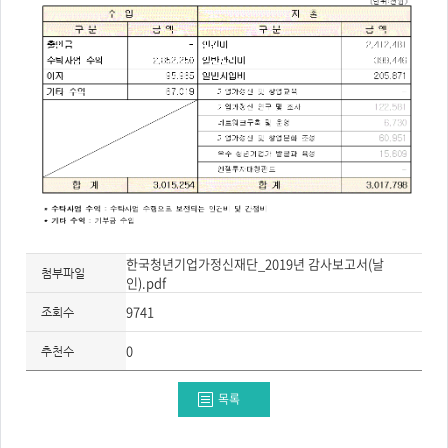
주
제,
유
형,
저
작
권
자/
작
성
자,
년
도,
대
표
이
미
지,
첨
부
한국청년기업가정신재단_2019년 감사보고서(날
파
첨부파일
일,
인).pdf
출
처,
9741
조회수
저
작
권
0
추천수
유
형
목록