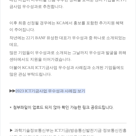
주
제,
금사업 우수성과로 추천합니다.
유
형,
저
작
이후 최종 선정될 경우에는 KCA에서 홍보를 포함한 추가지원 혜택
권
자/
이 주어집니다.
작
성
작년에는 22기 BANF 유성한 대표가 우수성과 중 하나로 소개되었는
자,
데요,
년
도,
대
많은 기업들이 우수성과로 소개되는 그날까지 우수성과 발굴을 위해
표
센터에서도 지원을 이어가겠습니다.
이
미
더불어 KCA의 ICT기금사업 우수성과 사례집과 소개된 기업들에도
지,
첨
많은 관심 부탁드립니다.
부
파
일,
출
▶
▶
2023 ICT기금사업 우수성과 사례집 보기
처,
저
작
권
* 첨부파일이 업로드 되지 않아 확인 가능한 링크 공유드립니다.
유
형
▶ 과학기술정보통신부는 ICT기금(방송통신발전기금·정보통신진흥