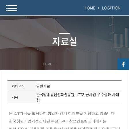
HOME
LOCATION
자료실
HOME
>
>
자
료
일반자료
카테고리
정
보
한국방송통신전파진흥원, ICT기금사업 우수성과 사례
제
제목
집
목,
개
요,
내
은 ICT기금을 활용하여 창업자 멘티 여러분을 지원하고 있습니다.
용,
키
한국청년기업가정신재단 부설 K-ICT창업멘토링센터에서는
워
드/
매년 사업이 마무리될 즈음 우수한 성과를 보여준 멘티 기업을 ICT기