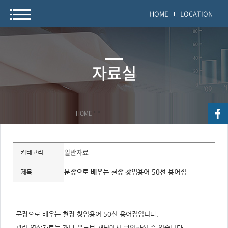
HOME
LOCATION
자료실
HOME
>
>
자
료
일반자료
카테고리
정
보
제
문장으로 배우는 현장 창업용어 50선 용어집
제목
목,
개
요,
내
용,
키
문장으로 배우는 현장 창업용어 50선 용어집입니다.
워
드/
관련 영상자료는 재단 유튜브 채널에서 확인하실 수 있습니다.