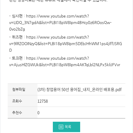
주
제,
유
형,
- 심사편 :
https://www.youtube.com/watch?
저
작
v=LIDQ_3N7gdA&list=PLBI18pW8Ipm4BHcy0z6ROosQw-
권
자/
0vo2bZg
작
성
- 퀴즈편 :
https://www.youtube.com/watch?
자,
v=9lRZOOINzyQ&list=PLBI18pW8Ipm5DEbJHhWM1ps4jIffJSRG
년
도,
D
대
표
- 토크편 :
https://www.youtube.com/watch?
이
미
v=AjusHlZGWUk&list=PLBI18pW8Ipm4AKTqLbl2NLPx5kliJFVvr
지,
첨
부
파
일,
출
(3차) 창업용어 50선 용어집_내지_온라인 배포용.pdf
첨부파일
처,
저
작
12758
조회수
권
유
형
0
추천수
목록